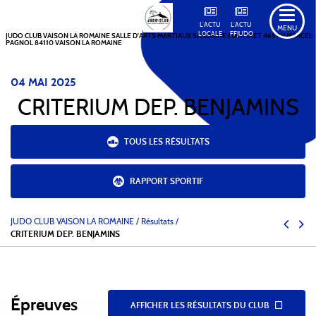
L'ACTU
L'ACTU
MENU
LOCALE
FFJUDO
JUDO CLUB VAISON LA ROMAINE SALLE D'ARTS MARTIAUX SANDRINE MARTINET 465 AV MARCEL
PAGNOL 84110 VAISON LA ROMAINE
04
MAI
2025
CRITERIUM DEP. BENJAMINS
TOUS LES RÉSULTATS
RAPPORT SPORTIF
JUDO CLUB VAISON LA ROMAINE
/
Résultats /
CRITERIUM DEP. BENJAMINS
Épreuves
AFFICHER LES RÉSULTATS DU CLUB